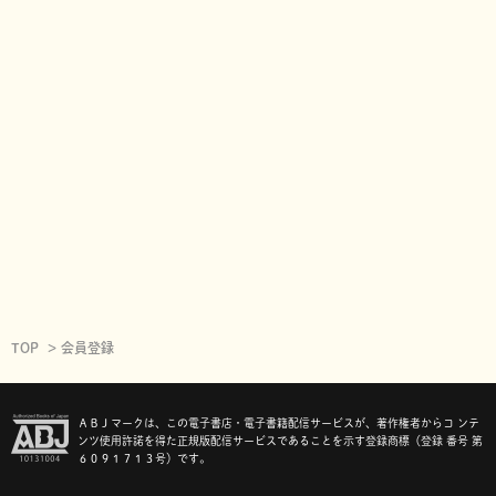
TOP
会員登録
ＡＢＪマークは、この電子書店・電子書籍配信サービスが、著作権者からコ ンテ
ンツ使用許諾を得た正規版配信サービスであることを示す登録商標（登録 番号 第
６０９１７１３号）です。