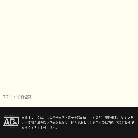
TOP
会員登録
ＡＢＪマークは、この電子書店・電子書籍配信サービスが、著作権者からコ ンテ
ンツ使用許諾を得た正規版配信サービスであることを示す登録商標（登録 番号 第
６０９１７１３号）です。