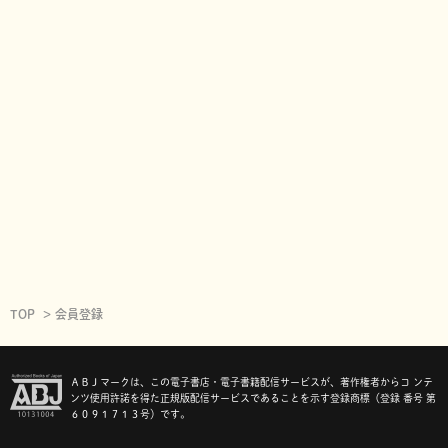
TOP
会員登録
ＡＢＪマークは、この電子書店・電子書籍配信サービスが、著作権者からコ ンテ
ンツ使用許諾を得た正規版配信サービスであることを示す登録商標（登録 番号 第
６０９１７１３号）です。