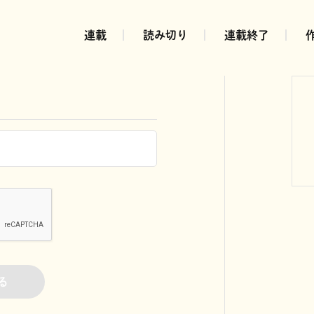
連載
読み切り
連載終了
る