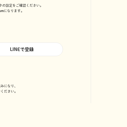
タの設定をご確認ください。
om
になります。
LINEで登録
読みになり、
でください。