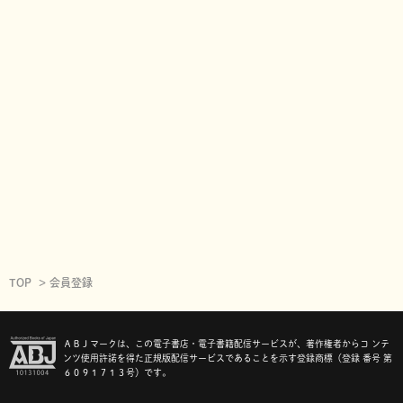
TOP
会員登録
ＡＢＪマークは、この電子書店・電子書籍配信サービスが、著作権者からコ ンテ
ンツ使用許諾を得た正規版配信サービスであることを示す登録商標（登録 番号 第
６０９１７１３号）です。