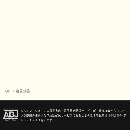
TOP
会員登録
ＡＢＪマークは、この電子書店・電子書籍配信サービスが、著作権者からコ ンテ
ンツ使用許諾を得た正規版配信サービスであることを示す登録商標（登録 番号 第
６０９１７１３号）です。