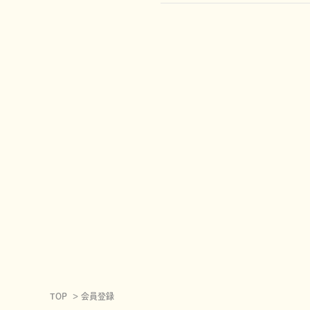
TOP
会員登録