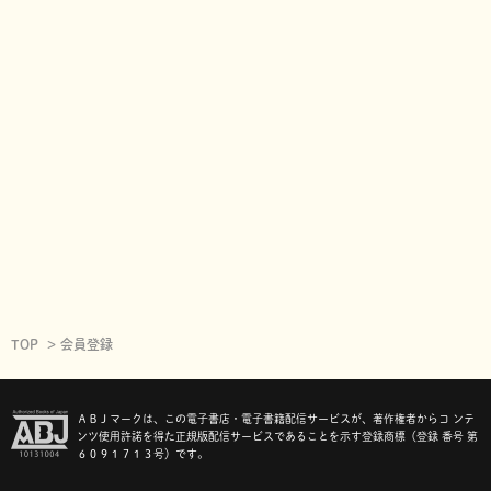
TOP
会員登録
ＡＢＪマークは、この電子書店・電子書籍配信サービスが、著作権者からコ ンテ
ンツ使用許諾を得た正規版配信サービスであることを示す登録商標（登録 番号 第
６０９１７１３号）です。