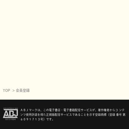
TOP
会員登録
ＡＢＪマークは、この電子書店・電子書籍配信サービスが、著作権者からコ ンテ
ンツ使用許諾を得た正規版配信サービスであることを示す登録商標（登録 番号 第
６０９１７１３号）です。