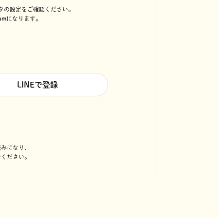
タの設定をご確認ください。
om
になります。
LINEで登録
読みになり、
でください。