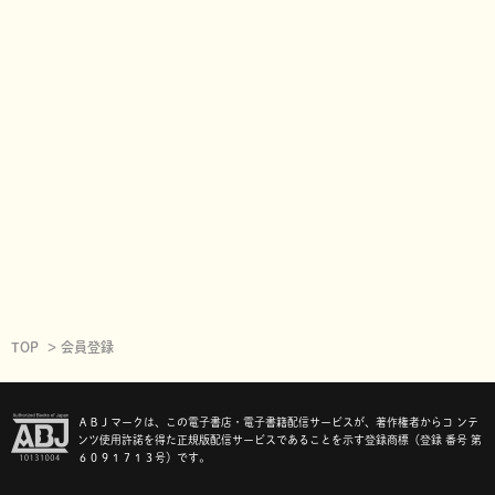
TOP
会員登録
ＡＢＪマークは、この電子書店・電子書籍配信サービスが、著作権者からコ ンテ
ンツ使用許諾を得た正規版配信サービスであることを示す登録商標（登録 番号 第
６０９１７１３号）です。