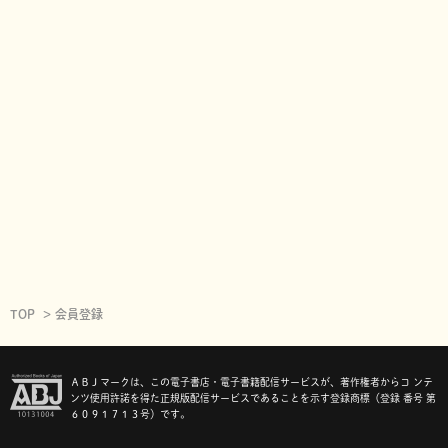
TOP
会員登録
ＡＢＪマークは、この電子書店・電子書籍配信サービスが、著作権者からコ ンテ
ンツ使用許諾を得た正規版配信サービスであることを示す登録商標（登録 番号 第
６０９１７１３号）です。