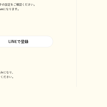
タの設定をご確認ください。
om
になります。
LINEで登録
読みになり、
でください。