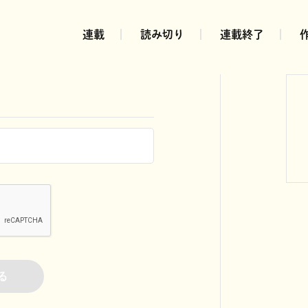
連載
読み切り
連載終了
る