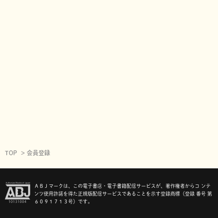
TOP
会員登録
ＡＢＪマークは、この電子書店・電子書籍配信サービスが、著作権者からコ ンテ
ンツ使用許諾を得た正規版配信サービスであることを示す登録商標（登録 番号 第
６０９１７１３号）です。