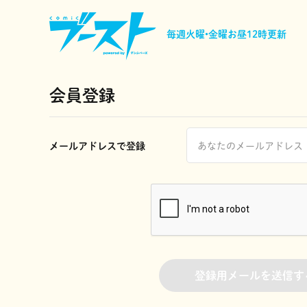
毎週火曜•金曜
お昼12時更新
会員登録
メールアドレスで登録
登録用メールを送信す