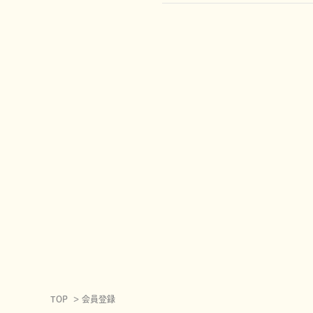
TOP
会員登録