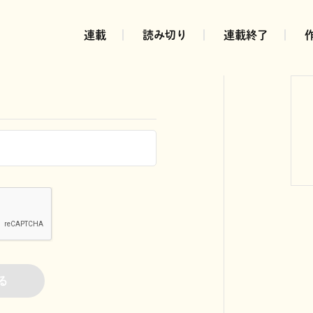
連載
読み切り
連載終了
る