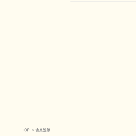
TOP
会員登録