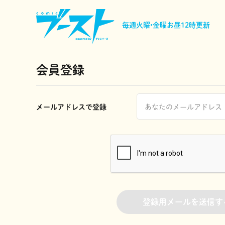
毎週火曜•金曜
お昼12時更新
会員登録
メールアドレスで登録
登録用メールを送信す