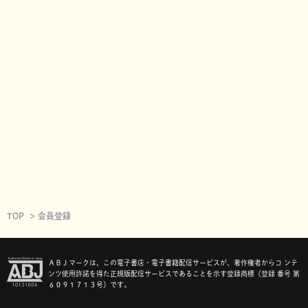
TOP
会員登録
ＡＢＪマークは、この電子書店・電子書籍配信サービスが、著作権者からコ ンテ
ンツ使用許諾を得た正規版配信サービスであることを示す登録商標（登録 番号 第
６０９１７１３号）です。