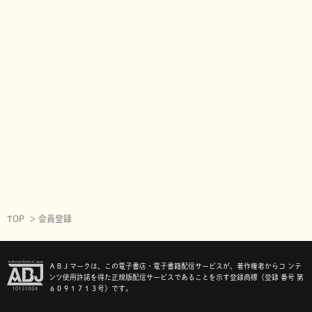
TOP
会員登録
ＡＢＪマークは、この電子書店・電子書籍配信サービスが、著作権者からコ ンテ
ンツ使用許諾を得た正規版配信サービスであることを示す登録商標（登録 番号 第
６０９１７１３号）です。