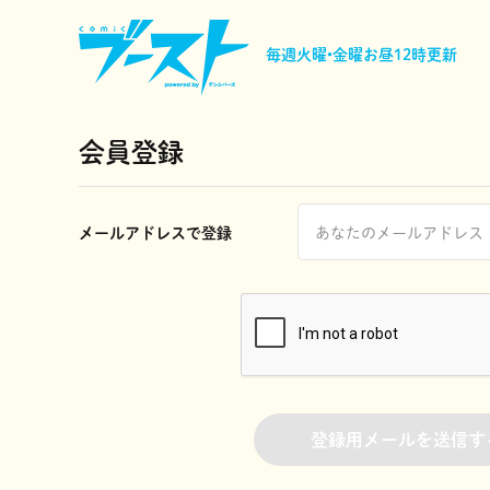
毎週火曜•金曜
お昼12時更新
会員登録
メールアドレスで登録
登録用メールを送信す