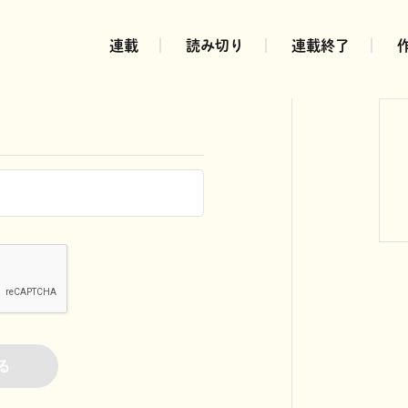
連載
読み切り
連載終了
る