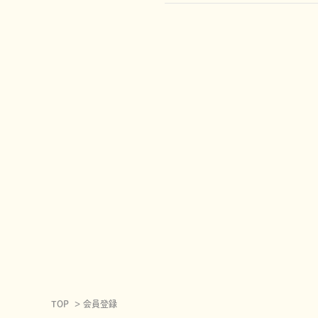
TOP
会員登録