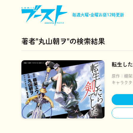
毎週火曜•金曜
お昼12時更新
著者"丸山朝ヲ"の検索結果
転生した
原作：
棚架
キャラクタ