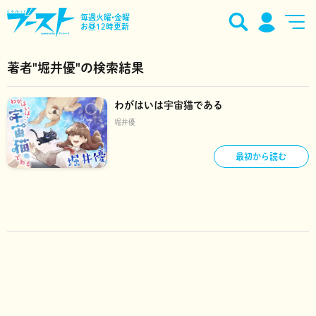
毎週火曜•金曜
お昼12時更新
著者"堀井優"の検索結果
わがはいは宇宙猫である
堀井優
最初から読む