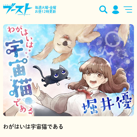
毎週火曜•金曜
お昼12時更新
わがはいは宇宙猫である