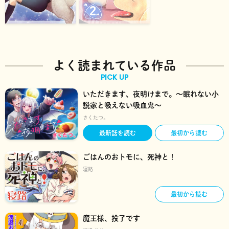
よく読まれている作品
PICK UP
いただきます、夜明けまで。～眠れない小
説家と吸えない吸血鬼～
さくたつ。
最新話を読む
最初から読む
ごはんのおトモに、死神と！
寝路
最初から読む
魔王様、投了です