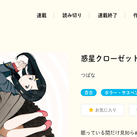
連載
読み切り
連載終了
惑星クローゼッ
つばな
百合
ホラー・サスペ
お気に入り
眠っている間だけ見知ら