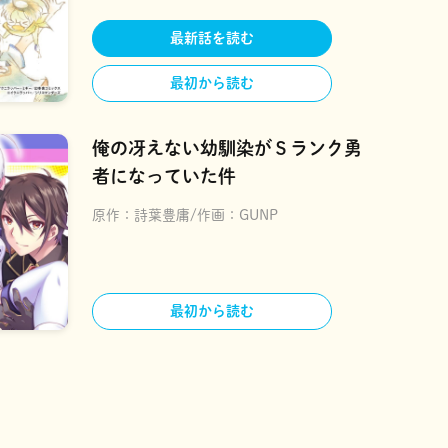
最新話を読む
最初から読む
俺の冴えない幼馴染がＳランク勇
者になっていた件
原作：
詩葉豊庸
作画：
GUNP
最初から読む