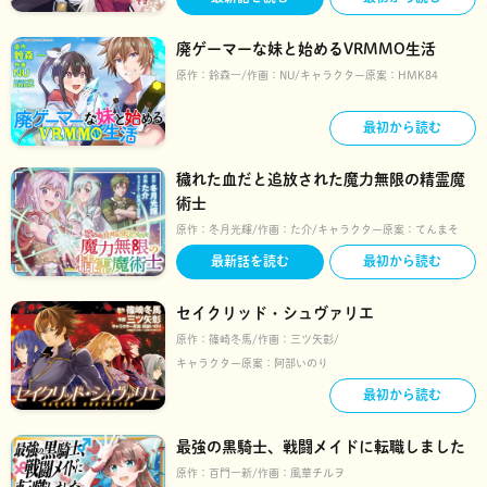
廃ゲーマーな妹と始めるVRMMO生活
原作：
鈴森一
作画：
NU
キャラクター原案：
HMK84
最初から読む
穢れた血だと追放された魔力無限の精霊魔
術士
原作：
冬月光輝
作画：
た介
キャラクター原案：
てんまそ
最新話を読む
最初から読む
セイクリッド・シュヴァリエ
原作：
篠崎冬馬
作画：
三ツ矢彰
キャラクター原案：
阿部いのり
最初から読む
最強の黒騎士、戦闘メイドに転職しました
原作：
百門一新
作画：
風華チルヲ