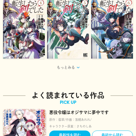
もっとみる
よく読まれている作品
PICK UP
悪役令嬢はオジサマに夢中です
原作：
翡翠
作画：
落槻あれれ
キャラクター原案：
さちのしあ
最新話を読む
最初から読む