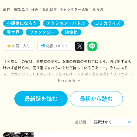
原作：
棚架ユウ
作画：
丸山朝ヲ
キャラクター原案：
るろお
小説家になろう
アクション・バトル
コミカライズ
異世界
ファンタジー
映像化
お気に入り
応援コメント
「名無し」の奴隷、黒猫族の少女。呪詛の首輪の強制力により、逃げ出す事も
叶わず虐げられ、売り飛ばされるのをただ待っている日々──。そんなある
日、少女が目にしたものとは…!? 第４回ネット小説大賞を受賞した大人気小説
もっとみる
を堂々コミカライズ！
最新話を読む
最初から読む
並び順