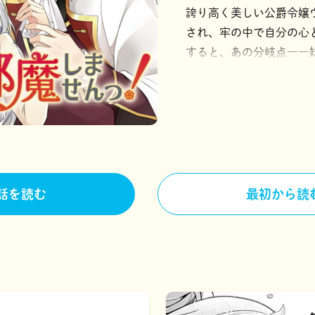
誇り高く美しい公爵令嬢
され、牢の中で自分の心
すると、あの分岐点――
ていた。ヴィオレットは
もせず、平凡に地味に目
とは裏腹に次々と事件が起
役令嬢のタイムリープ物語
プロジェクトの登録商標
話を読む
最初から読