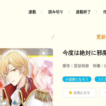
連載
読み切り
連載終了
更新
今度は絶対に邪
原作：
空谷玲奈
作画：
小説家になろう
コミ
お気に入り