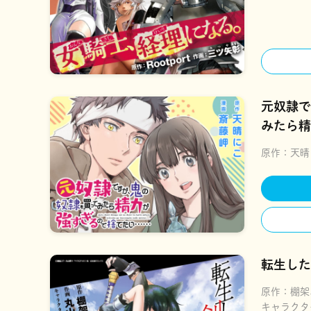
元奴隷で
みたら精
い……
原作：
天晴
転生した
原作：
棚架
キャラクタ