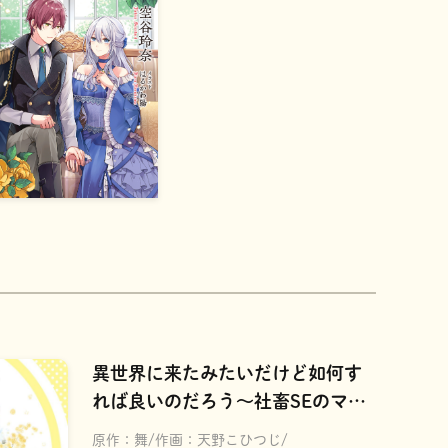
異世界に来たみたいだけど如何す
れば良いのだろう～社畜SEのマイ
ペース冒険記～
原作：
舞
作画：
天野こひつじ