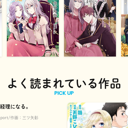
よく読まれている作品
PICK UP
経理になる。
port
作画：
三ツ矢彰