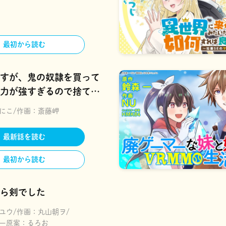
最初から読む
すが、鬼の奴隷を買って
力が強すぎるので捨てた
にこ
作画：
斎藤岬
最新話を読む
最初から読む
ら剣でした
ユウ
作画：
丸山朝ヲ
ー原案：
るろお