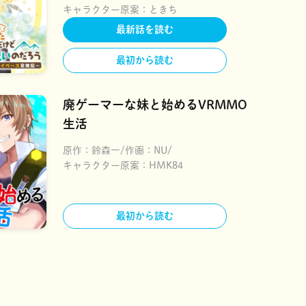
キャラクター原案：
ときち
最新話を読む
最初から読む
廃ゲーマーな妹と始めるVRMMO
生活
原作：
鈴森一
作画：
NU
キャラクター原案：
HMK84
最初から読む