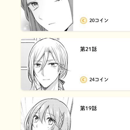
20コイン
第21話
24コイン
第19話