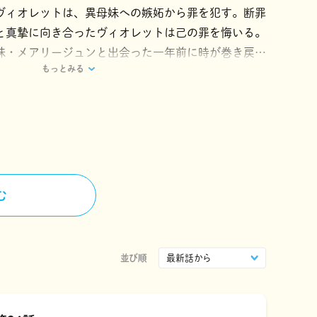
ヴィオレットは、異母妹への嫉妬から罪を犯す。断罪
と真摯に向き合ったヴィオレットは己の罪を悔いる。
妹・メアリージュンと出会った一年前に時が巻き戻っ
もっとみる
決意する。今度は間違わない。罪を犯さず、誰の邪魔
立たず生きようと…！ しかし、ヴィオレットの思惑
きて…!? 「小説家になろう」発、大人気（元）悪
コミカライズ!! ※「小説家になろう」は(株)ヒナ
です。
む
並び順