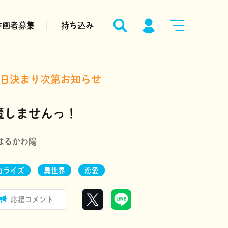
作画者募集
持ち込み
日決まり次第お知らせ
魔しませんっ！
はるかわ陽
カライズ
異世界
恋愛
応援コメント