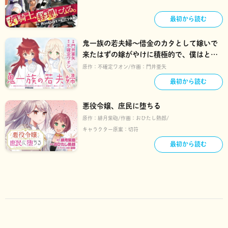
最初から読む
鬼一族の若夫婦～借金のカタとして嫁いで
来たはずの嫁がやけに積極的で、僕はとっ
ても困っている～
原作：
不確定ワオン
作画：
門井亜矢
最初から読む
悪役令嬢、庶民に堕ちる
原作：
緋月紫砲
作画：
おひたし熱郎
キャラクター原案：
切符
最初から読む