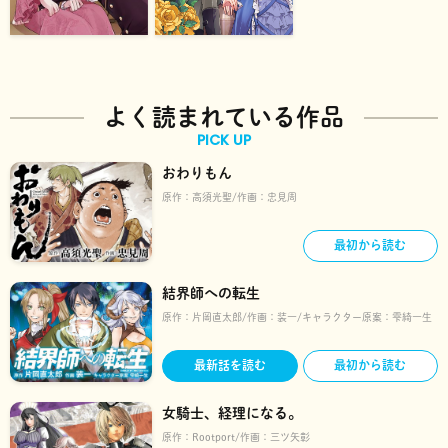
よく読まれている作品
PICK UP
おわりもん
原作：
高須光聖
作画：
忠見周
最初から読む
結界師への転生
原作：
片岡直太郎
作画：
装一
キャラクター原案：
雫綺一生
最新話を読む
最初から読む
女騎士、経理になる。
原作：
Rootport
作画：
三ツ矢彰