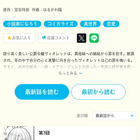
原作：
空谷玲奈
作画：
はるかわ陽
小説家になろう
コミカライズ
異世界
恋愛
お気に入り
応援コメント
誇り高く美しい公爵令嬢ヴィオレットは、異母妹への嫉妬から罪を犯す。断罪
され、牢の中で自分の心と真摯に向き合ったヴィオレットは己の罪を悔いる。
すると、あの分岐点――妹・メアリージュンと出会った一年前に時が巻き戻っ
もっとみる
ていた。ヴィオレットは決意する。今度は間違わない。罪を犯さず、誰の邪魔
もせず、平凡に地味に目立たず生きようと…！ しかし、ヴィオレットの思惑と
は裏腹に次々と事件が起きて…!? 「小説家になろう」発、大人気（元）悪役令
最新話を読む
最初から読む
嬢のタイムリープ物語コミカライズ!! ※「小説家になろう」は(株)ヒナプロ
ジェクトの登録商標です。
並び順
第3話