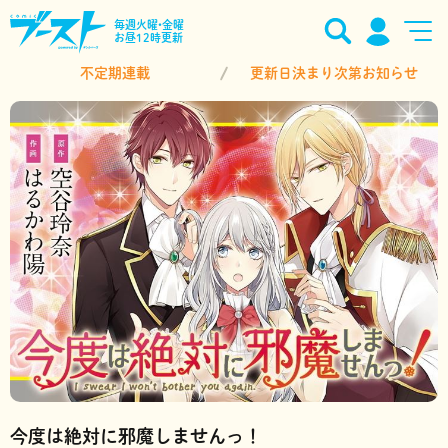
毎週火曜•金曜
お昼12時更新
不定期連載
更新日決まり次第お知らせ
今度は絶対に邪魔しませんっ！