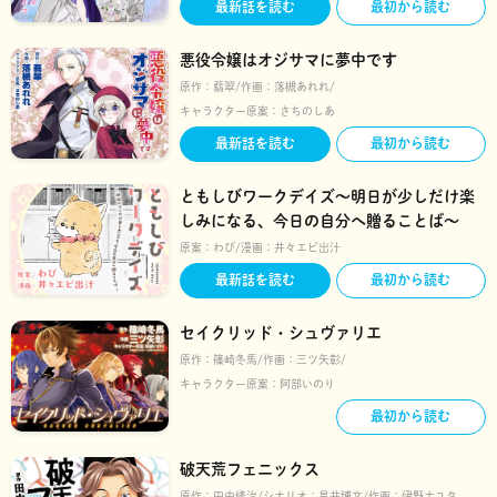
最新話を読む
最初から読む
悪役令嬢はオジサマに夢中です
原作：
翡翠
作画：
落槻あれれ
キャラクター原案：
さちのしあ
最新話を読む
最初から読む
ともしびワークデイズ～明日が少しだけ楽
しみになる、今日の自分へ贈ることば～
原案：
わび
漫画：
井々エビ出汁
最新話を読む
最初から読む
セイクリッド・シュヴァリエ
原作：
篠崎冬馬
作画：
三ツ矢彰
キャラクター原案：
阿部いのり
最初から読む
破天荒フェニックス
原作：
田中修治
シナリオ：
星井博文
作画：
伊野ナユタ