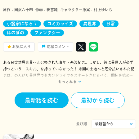
原作：
岡沢六十四
作画：
細雪純
キャラクター原案：
村上ゆいち
小説家になろう
コミカライズ
異世界
日常
ほのぼの
ファンタジー
お気に入り
応援コメント
ある日突然異世界へと召喚された青年・糸波紀男。しかし、彼は異世人が必ず
持つという「スキル」を持っていなかった！ 未開の土地へと厄介払いされた紀
男は、のんびり異世界でセカンドライフをスタートさせるべく、開拓を始め
もっとみる
る。すると「スキル無し」と断定されていたにもかかわらず、実は『至高の担
い手』と呼ばれる、特殊な能力（ギフト）を得ていたことが判明して――！？
チートスキルで広大な土地を悠々自適に開拓していく、異世界スローライフ!!
最新話を読む
最初から読む
並び順