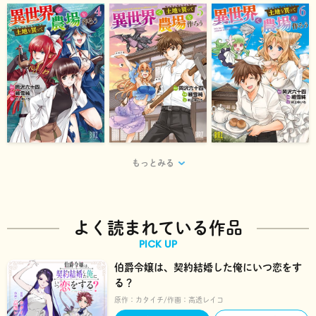
もっとみる
よく読まれている作品
PICK UP
伯爵令嬢は、契約結婚した俺にいつ恋をす
る？
原作：
カタイチ
作画：
高透レイコ