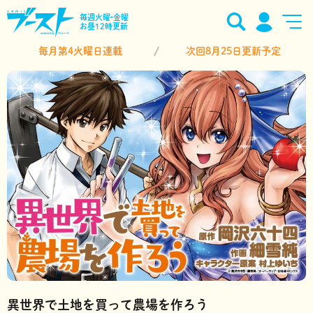
毎週火曜•金曜
お昼12時更新
毎月第4火曜日連載
次回8月25日更新予定
異世界で土地を買って農場を作ろう