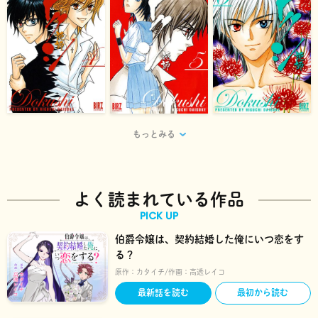
もっとみる
よく読まれている作品
PICK UP
伯爵令嬢は、契約結婚した俺にいつ恋をす
る？
原作：
カタイチ
作画：
高透レイコ
最新話を読む
最初から読む