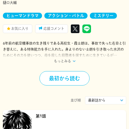
樋口大輔
ヒューマンドラマ
アクション・バトル
ミステリー
お気に入り
応援コメント
6年前の航空機事故の生き残りである高校生・霞士朗は、事故で失った右目と引
き替えに、ある特殊能力を手に入れた。身よりのない士朗を引き取った水沢の
ためにその力を使いつつ、母を殺した殺戮者を探すために生きているが
もっとみる
――...。大人気、ダークミステリ!!
最初から読む
並び順
第1話