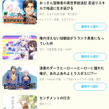
おっさん冒険者の異世界放浪記 若返りスキ
ルで地道に生き延びる
原作：
なまず太郎
作画：
曽山彦介
キャラクター原案：
又市マタロー
最初から読む
俺の冴えない幼馴染がＳランク勇者になっ
ていた件
原作：
詩葉豊庸
作画：
GUNP
最初から読む
漆黒のダークヒーロー～ヒーローに憧れた
俺が、あれよあれよとラスボスに!?～
原作：
Tonkye
作画：
三ツ矢彰
キャラクター原案：
真空
最初から読む
センチメントの行方
榎本ナリコ