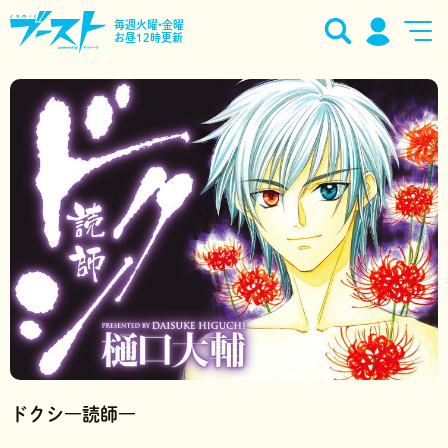
毎週火曜•金曜
お昼12時更新
ドクシ―読師―