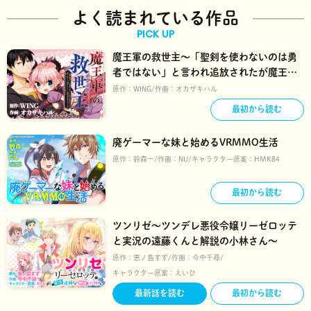
よく読まれている作品
PICK UP
魔王軍の救世主～「聖剣を使わないのは勇
者ではない」と言われ追放されたが魔王に
惚れられ結婚しました。人間達は俺が敵に
原作：
WING
作画：
オカザキハル
回ったのを後悔しているようですがもう遅
最初から読む
いです～
廃ゲーマーな妹と始めるVRMMO生活
原作：
鈴森一
作画：
NU
キャラクター原案：
HMK84
最初から読む
ツンリゼ～ツンデレ悪役令嬢リーゼロッテ
と実況の遠藤くんと解説の小林さん～
原作：
恵ノ島すず
作画：
今中千尋
キャラクター原案：
えいひ
最新話を読む
最初から読む