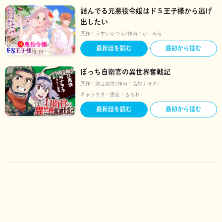
詰んでる元悪役令嬢はドＳ王子様から逃げ
出したい
原作：
うすいかつら
作画：
かーみら
最新話を読む
最初から読む
ぼっち自衛官の異世界奮戦記
原作：
舳江爽快
作画：
高舛ナヲキ
キャラクター原案：
るろお
最新話を読む
最初から読む