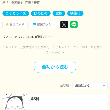
原作：
西加奈子
作画：
杉作
コミカライズ
ほのぼの
家族
映像化
お気に入り
応援コメント
泣いて、笑って、ココロが揺れる──
まぁるくて、元気すぎる大阪弁な母・肉子ちゃんと、クルミのような可愛い
もっとみる
目、痩せっぽちな小学生・キクりんが、流れ着いた北の港町で賑やかに生きて
いる……そんな親子の「物語」。
最初から読む
大ヒット小説 完全コミカライズ!!
原作『漁港の肉子ちゃん』西加奈子（幻冬舎文庫）
並び順
第5話