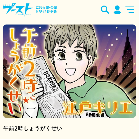
毎週火曜•金曜
お昼12時更新
午前2時しょうがくせい