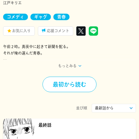
江戸キリエ
コメディ
ギャグ
青春
お気に入り
応援コメント
午前２時。真夜中に起きて新聞を配る。
それが俺の選んだ青春。
もっとみる
『江戸モアゼル』で話題沸騰！
シチュエーション・コメディの名手が描く
”新聞奨学生”の知られざる生態!?
最初から読む
並び順
最終話