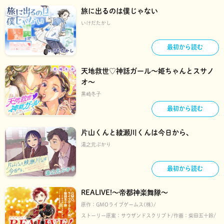
旅に出るのは僕じゃない
いけだたかし
最初から読む
天地救世♡神話ガール～姫ちゃんとスサノ
オ～
黒崎冬子
最初から読む
片山くんと綾瀬川くんは今日から、
湯之元ぷかり
最初から読む
REALIVE!～帝都神楽舞隊～
原作：
GMOライブゲームス(株)
ストーリー原案：
サウザンドスクリプト
作画：
柴田五十鈴