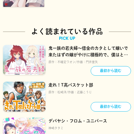
よく読まれている作品
PICK UP
鬼一族の若夫婦～借金のカタとして嫁いで
来たはずの嫁がやけに積極的で、僕はとっ
ても困っている～
原作：
不確定ワオン
作画：
門井亜矢
最初から読む
走れ！T高バスケット部
原作：
松崎洋
作画：
近藤こうじ
最初から読む
デバヤシ・フロム・ユニバース
神崎タタミ