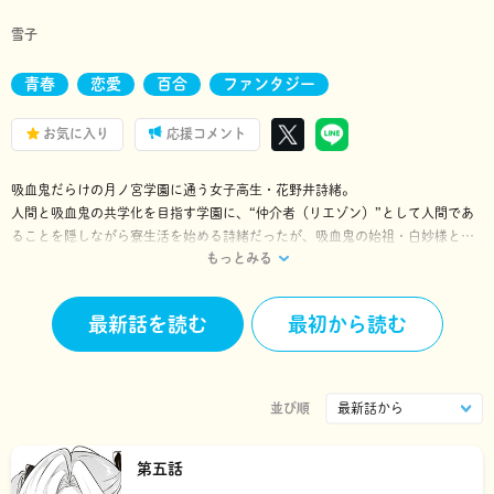
雪子
青春
恋愛
百合
ファンタジー
お気に入り
応援コメント
吸血鬼だらけの月ノ宮学園に通う女子高生・花野井詩緒。
人間と吸血鬼の共学化を目指す学園に、“仲介者（リエゾン）”として人間であ
ることを隠しながら寮生活を始める詩緒だったが、吸血鬼の始祖・白妙様と出
もっとみる
会い…？
雪子が贈る吸血鬼百合ストーリー連載!!
最新話を読む
最初から読む
並び順
第五話