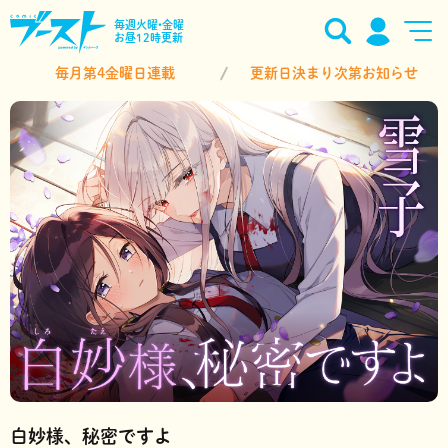
毎週火曜•金曜
お昼12時更新
毎月第4金曜日連載
更新日決まり次第お知らせ
白妙様、秘密ですよ