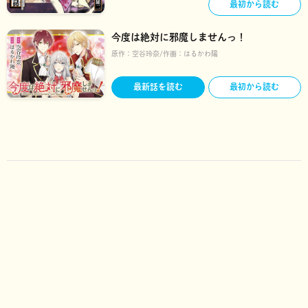
最初から読む
今度は絶対に邪魔しませんっ！
原作：
空谷玲奈
作画：
はるかわ陽
最新話を読む
最初から読む