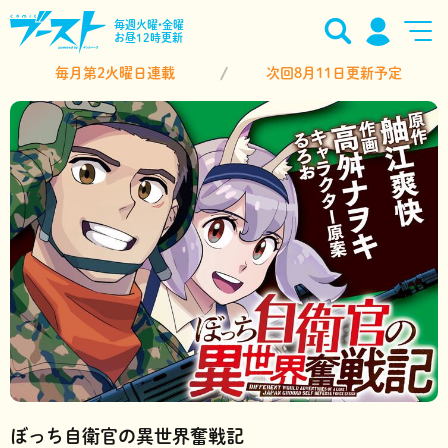
毎週火曜•金曜
お昼12時更新
毎月第2火曜日連載
次回8月11日更新予定
ぼっち自衛官の異世界奮戦記