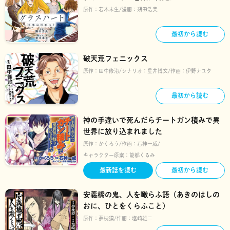
原作：
若木未生
漫画：
朔田浩美
最初から読む
破天荒フェニックス
原作：
田中修治
シナリオ：
星井博文
作画：
伊野ナユタ
最初から読む
神の手違いで死んだらチートガン積みで異
世界に放り込まれました
原作：
かくろう
作画：
石神一威
キャラクター原案：
能都くるみ
最新話を読む
最初から読む
安義橋の鬼、人を噉らふ語（あきのはしの
おに、ひとをくらふこと）
原作：
夢枕獏
作画：
塩崎雄二