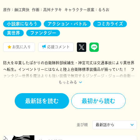
原作：
舳江爽快
作画：
高舛ナヲキ
キャラクター原案：
るろお
小説家になろう
アクション・バトル
コミカライズ
異世界
ファンタジー
お気に入り
応援コメント
防大を卒業したばかりの自衛隊幹部候補生・神宮司丈は交通事故により異世界
へ転生。インベントリーにはなんと陸上自衛隊標準装備品が揃っていた！ フ
ァンタジー世界を魔法よりも強い装備で無双するジングージ・ジョーの自衛官
もっとみる
バトルアクション！！
最新話を読む
最初から読む
並び順