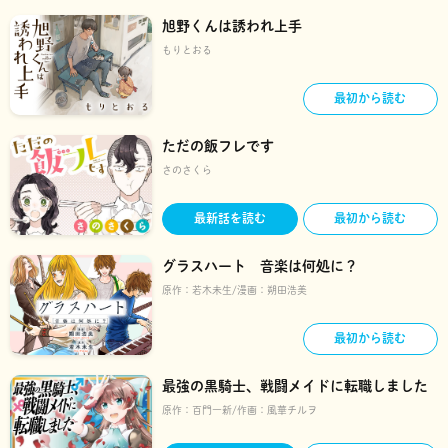
旭野くんは誘われ上手
もりとおる
最初から読む
ただの飯フレです
さのさくら
最新話を読む
最初から読む
グラスハート 音楽は何処に？
原作：
若木未生
漫画：
朔田浩美
最初から読む
最強の黒騎士、戦闘メイドに転職しました
原作：
百門一新
作画：
風華チルヲ