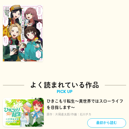
よく読まれている作品
PICK UP
ひきこもり転生～異世界ではスローライフ
を目指します～
原作：
片岡直太郎
作画：
石川チカ
最初から読む