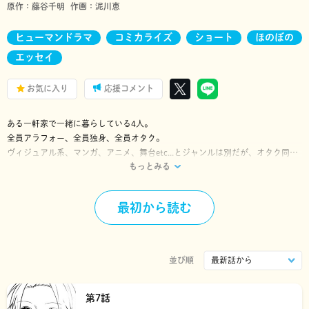
原作：
藤谷千明
作画：
泥川恵
ヒューマンドラマ
コミカライズ
ショート
ほのぼの
エッセイ
お気に入り
応援コメント
ある一軒家で一緒に暮らしている4人。
全員アラフォー、全員独身、全員オタク。
ヴィジュアル系、マンガ、アニメ、舞台etc...とジャンルは別だが、オタク同士
もっとみる
で一緒に住めば毎日が面白いのでは!?
そんな思い付きから始まったオタクルームシェアストーリー！
フリライター・藤谷千明著『オタク女子が、４人で暮らしてみたら。』(幻冬舎
最初から読む
刊)コミカライズ!!!
並び順
第7話