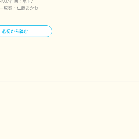
～KU
作画：
水玉
ー原案：
仁藤あかね
最初から読む