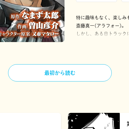
特に趣味もなく、楽しみ
斎藤真一(アラフォー)。
しかし、ある日トラック
とに。
チートスキルを貰い悠々
られたのは年に一回しか
「小説家になろう」発、
最初から読む
ズ！ ※「小説家になろ