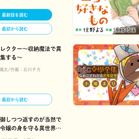
最新話を読む
最初から読む
レクター～収納魔法で異
集する～
颯太
作画：
石川チカ
最初から読む
御しつつ返すのが当然で
令嬢の身を守る異世界ラ