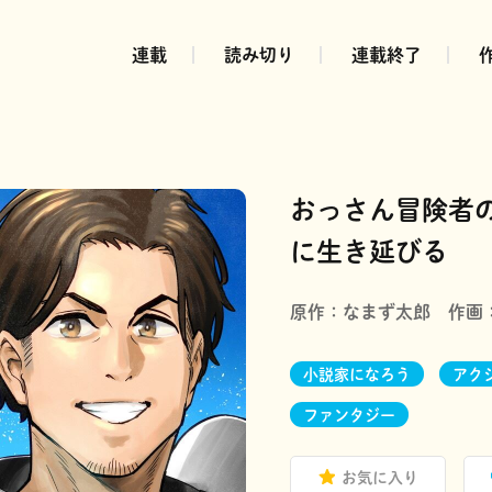
連載
読み切り
連載終了
おっさん冒険者
に生き延びる
原作：
なまず太郎
作画
小説家になろう
アク
ファンタジー
お気に入り