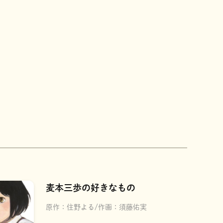
麦本三歩の好きなもの
原作：
住野よる
作画：
須藤佑実