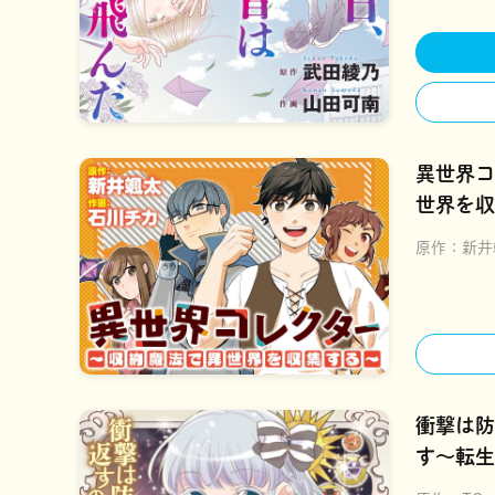
異世界コ
世界を収
原作：
新井
衝撃は防
す～転生
イフ術～