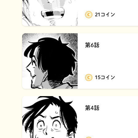
21コイン
第6話
15コイン
第4話