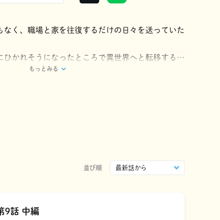
もなく、職場と家を往復するだけの日々を送っていた
にひかれそうになったところで異世界へと転移するこ
もっとみる
自適な異世界ライフを送れると思っていたのに、授け
使えない若返りのスキルだけで…!?
おっさんの人生リスタート異世界旅、コミカライ
う」は㈱ヒナプロジェクトの登録商標です。
並び順
第9話 中編