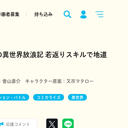
作画者募集
持ち込み
の異世界放浪記 若返りスキルで地道
：
曽山彦介
キャラクター原案：
又市マタロー
ション・バトル
コミカライズ
異世界
応援コメント