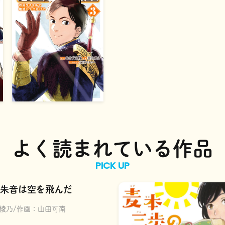
よく読まれている作品
PICK UP
朱音は空を飛んだ
綾乃
作画：
山田可南