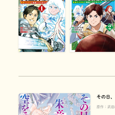
その日、
原作：
武田