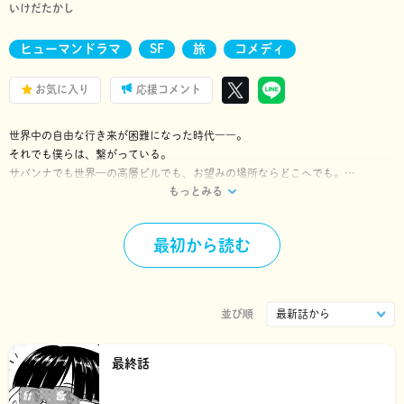
いけだたかし
ヒューマンドラマ
SF
旅
コメディ
お気に入り
応援コメント
世界中の自由な行き来が困難になった時代――。
それでも僕らは、繋がっている。
サバンナでも世界一の高層ビルでも、お望みの場所ならどこへでも。
もっとみる
最高の「旅の体験」をデータでお届けします。
それが“無名旅行人”のお仕事！
『ふたりはだいたいこんなかんじ』のいけだたかしが描く、世界を巡る物語
最初から読む
――‼︎
並び順
最終話