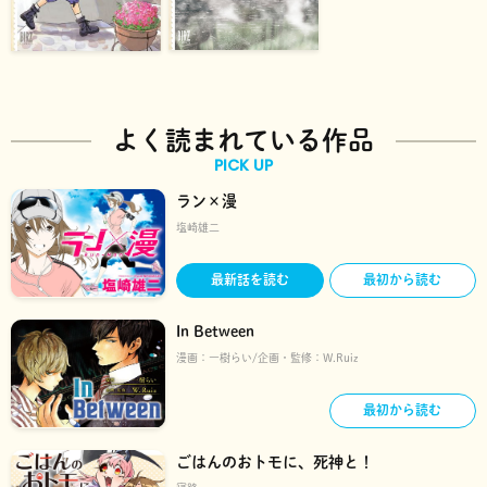
よく読まれている作品
PICK UP
ラン×漫
塩崎雄二
最新話を読む
最初から読む
In Between
漫画：
一樹らい
企画・監修：
W.Ruiz
最初から読む
ごはんのおトモに、死神と！