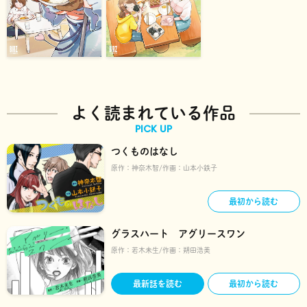
よく読まれている作品
PICK UP
つくものはなし
原作：
神奈木智
作画：
山本小鉄子
最初から読む
グラスハート アグリースワン
原作：
若木未生
作画：
朔田浩美
最新話を読む
最初から読む