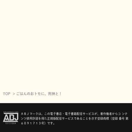
TOP
ごはんのおトモに、死神と！
ＡＢＪマークは、この電子書店・電子書籍配信サービスが、著作権者からコ ンテ
ンツ使用許諾を得た正規版配信サービスであることを示す登録商標（登録 番号 第
６０９１７１３号）です。