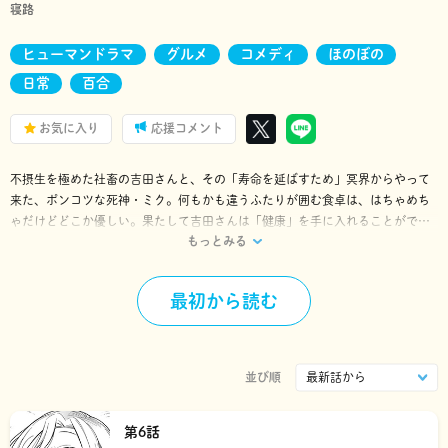
寝路
ヒューマンドラマ
グルメ
コメディ
ほのぼの
日常
百合
お気に入り
応援コメント
不摂生を極めた社畜の吉田さんと、その「寿命を延ばすため」冥界からやって
来た、ポンコツな死神・ミク。何もかも違うふたりが囲む食卓は、はちゃめち
ゃだけどどこか優しい。果たして吉田さんは「健康」を手に入れることができ
もっとみる
るのか――！？ 人外と人間のコンビが織りなす、不思議な共同生活がスター
ト！
最初から読む
並び順
第6話