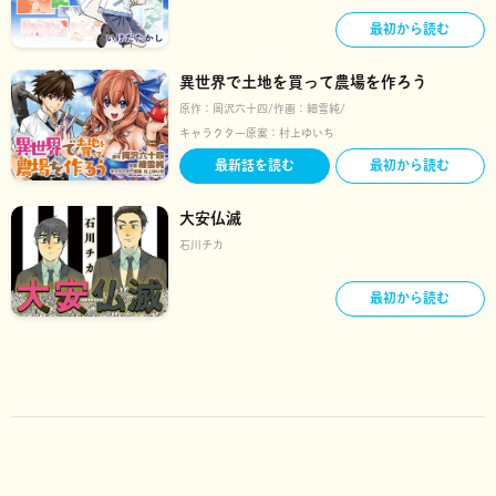
最初から読む
異世界で土地を買って農場を作ろう
原作：
岡沢六十四
作画：
細雪純
キャラクター原案：
村上ゆいち
最新話を読む
最初から読む
大安仏滅
石川チカ
最初から読む