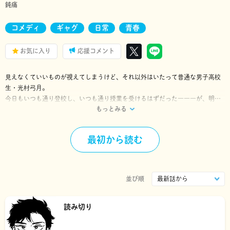
鈍痛
コメディ
ギャグ
日常
青春
お気に入り
応援コメント
見えなくていいものが視えてしまうけど、それ以外はいたって普通な男子高校
生・光村弓月。
今日もいつも通り登校し、いつも通り授業を受けるはずだった―――が、明ら
もっとみる
かに異質な変な人(？)に絡まれて――!?
ちょっとダメな天使＆視える系DK、凸凹コンビのカオスコメディ！
最初から読む
並び順
読み切り