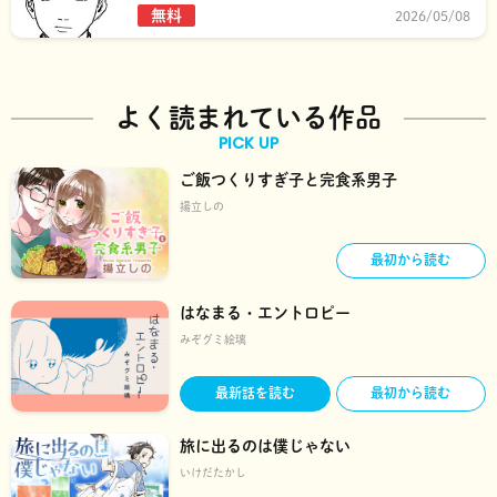
無料
2026/05/08
よく読まれている作品
PICK UP
ご飯つくりすぎ子と完食系男子
揚立しの
最初から読む
はなまる・エントロピー
みぞグミ絵璃
最新話を読む
最初から読む
旅に出るのは僕じゃない
いけだたかし