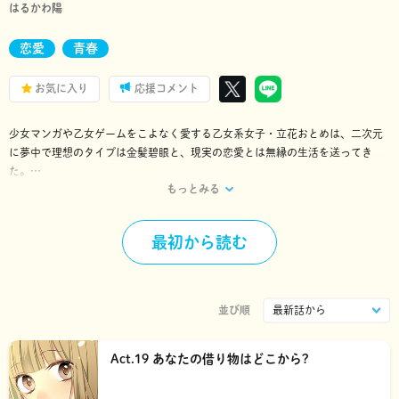
はるかわ陽
恋愛
青春
お気に入り
応援コメント
少女マンガや乙女ゲームをこよなく愛する乙女系女子・立花おとめは、二次元
に夢中で理想のタイプは金髪碧眼と、現実の恋愛とは無縁の生活を送ってき
た。
もっとみる
そんなある日、おとめのクラスに理想そのものの転校生・十和田王子が現れ
る。画面から飛び出してきたかのような金髪碧眼の王子様を攻略したいと燃え
るおとめだったが、王子のとある秘密を知ってしまい…？
最初から読む
大ヒットウェブトゥーン復活☆三次元男子完全攻略ラブコメディ!!
並び順
Act.19 あなたの借り物はどこから?