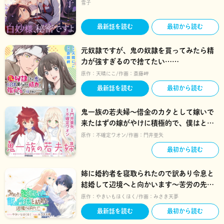
雪子
最新話を読む
最初から読む
元奴隷ですが、鬼の奴隷を買ってみたら精
力が強すぎるので捨てたい……
原作：
天晴にこ
作画：
斎藤岬
最新話を読む
最初から読む
鬼一族の若夫婦～借金のカタとして嫁いで
来たはずの嫁がやけに積極的で、僕はとっ
ても困っている～
原作：
不確定ワオン
作画：
門井亜矢
最初から読む
姉に婚約者を寝取られたので訳あり令息と
結婚して辺境へと向かいます～苦労の先に
待っていたのは、まさかの溺愛と幸せでし
原作：
やきいもほくほく
作画：
みさき天夢
た～
最新話を読む
最初から読む