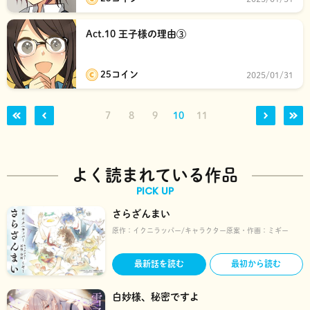
Act.10 王子様の理由③
25コイン
2025/01/31
7
8
9
10
11
よく読まれている作品
PICK UP
さらざんまい
原作：
イクニラッパー
キャラクター原案・作画：
ミギー
最新話を読む
最初から読む
白妙様、秘密ですよ