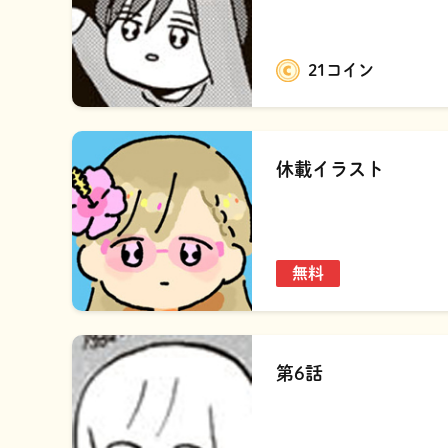
21コイン
休載イラスト
無料
第6話