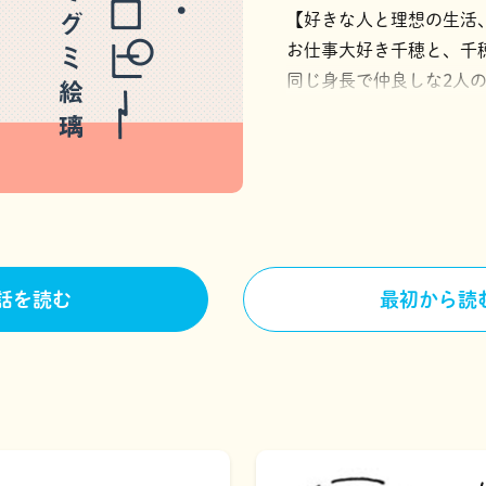
【好きな人と理想の生活
お仕事大好き千穂と、千穂
同じ身長で仲良しな2人
だか窮屈な気がして……
このままじゃナツと一緒
を全部解決してくれる出
話を読む
最初から読