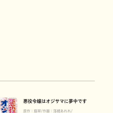
悪役令嬢はオジサマに夢中です
原作：
翡翠
作画：
落槻あれれ