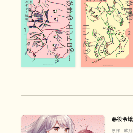
悪役令嬢
原作：
緋月