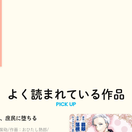
よく読まれている作品
PICK UP
、庶民に堕ちる
紫砲
作画：
おひたし熱郎