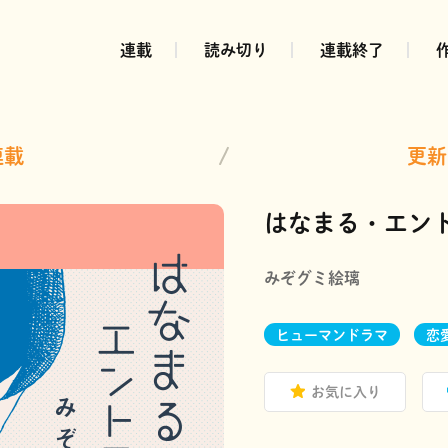
連載
読み切り
連載終了
連載
更新
はなまる・エン
みぞグミ絵璃
ヒューマンドラマ
恋
お気に入り