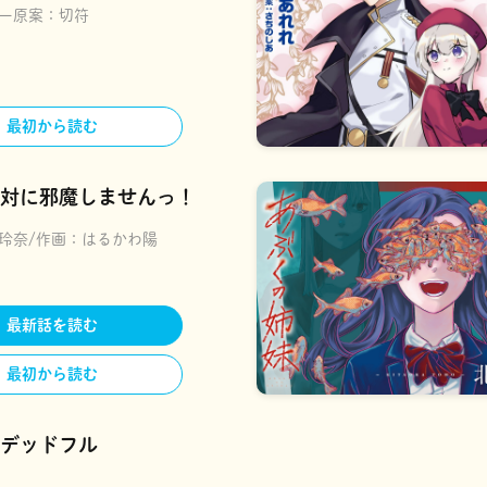
ー原案：
切符
最初から読む
対に邪魔しませんっ！
玲奈
作画：
はるかわ陽
最新話を読む
最初から読む
デッドフル