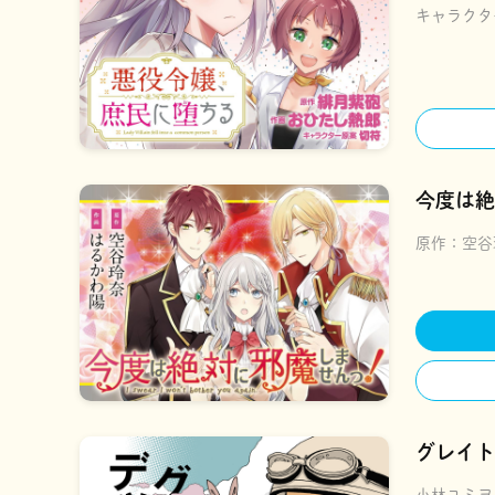
キャラクタ
今度は絶
原作：
空谷
グレイト
小林ユミヲ