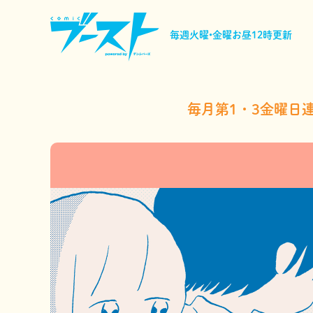
毎週火曜•金曜
お昼12時更新
毎月第1・3金曜日