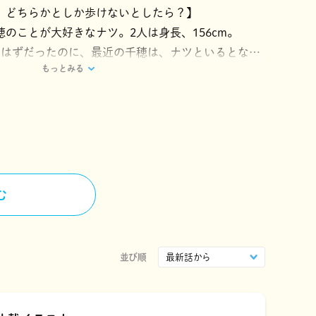
、どちらかとしか歩けないとしたら？】
のことが大好きなナツ。2人は身長、156cm。
のはずだったのに、最近の千穂は、ナツといるとなん
もっとみる
。
にいられないかもと悩める千穂に起こったのは、悩み
来事で…！？
む
並び順