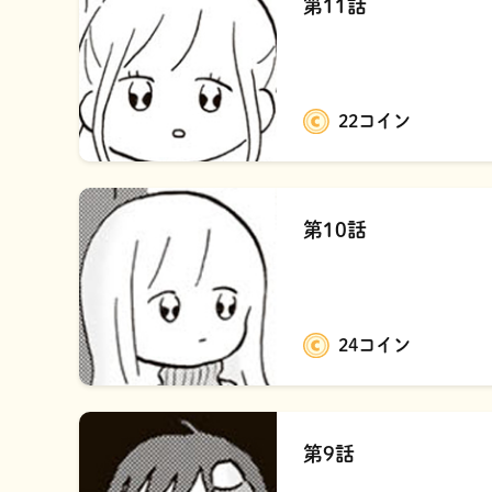
第11話
22コイン
第10話
24コイン
第9話