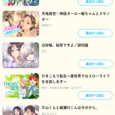
最初から読む
天地救世♡神話ガール～姫ちゃんとスサノ
オ～
黒崎冬子
最初から読む
白妙様、秘密ですよ／読切版
雪子
最初から読む
ひきこもり転生～異世界ではスローライフ
を目指します～
原作：
片岡直太郎
作画：
石川チカ
最初から読む
片山くんと綾瀬川くんは今日から、
湯之元ぷかり