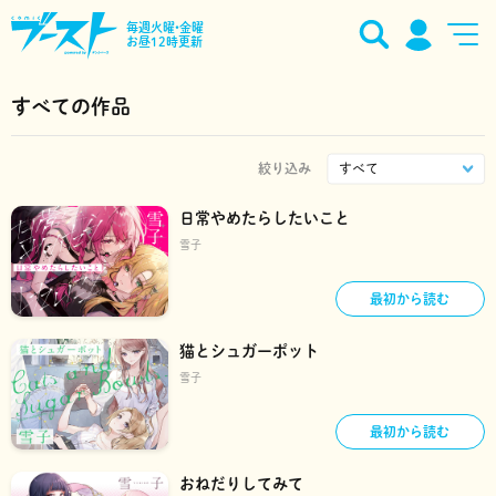
毎週火曜•金曜
お昼12時更新
すべての作品
絞り込み
日常やめたらしたいこと
雪子
最初から読む
猫とシュガーポット
雪子
最初から読む
おねだりしてみて