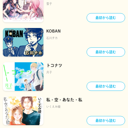
雪子
最初から読む
KOBAN
石川チカ
最初から読む
トコナツ
月子
最初から読む
私・空・あなた・私
いくえみ綾
最初から読む