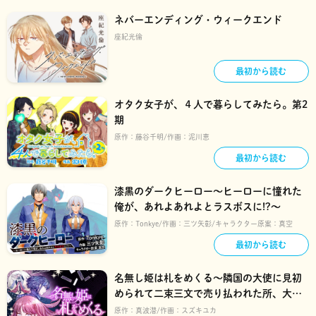
ネバーエンディング・ウィークエンド
座紀光倫
最初から読む
オタク女子が、４人で暮らしてみたら。第2
期
原作：
藤谷千明
作画：
泥川恵
最初から読む
漆黒のダークヒーロー～ヒーローに憧れた
俺が、あれよあれよとラスボスに!?～
原作：
Tonkye
作画：
三ツ矢彰
キャラクター原案：
真空
最初から読む
名無し姫は札をめくる〜隣国の大使に見初
められて二束三文で売り払われた所、大使
は王太子だったようです〜
原作：
真波潜
作画：
スズキユカ