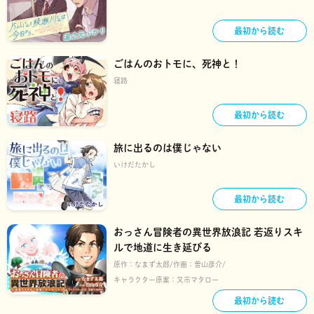
最初から読む
ごはんのおトモに、死神と！
寝路
最初から読む
旅に出るのは僕じゃない
いけだたかし
最初から読む
おっさん冒険者の異世界放浪記 若返りスキ
ルで地道に生き延びる
原作：
なまず太郎
作画：
曽山彦介
キャラクター原案：
又市マタロー
最初から読む