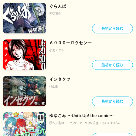
ぐらんば
押切蓮介
最初から読む
６０００―ロクセン―
小池ノクト
最初から読む
インセクツ
杉山敏
最初から読む
ゆゆこみ ～UniteUp! the comic～
原作／監修：
Project UniteUp!
漫画：
あおいれびん