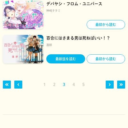
デバヤシ・フロム・ユニバース
神崎タタミ
最初から読む
百合にはさまる男は死ねばいい！？
蓬餅
最新話を読む
最初から読む
1
2
3
4
5