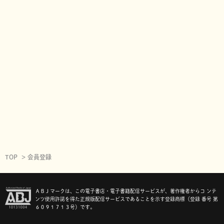
TOP
会員登録
ＡＢＪマークは、この電子書店・電子書籍配信サービスが、著作権者からコ ンテ
ンツ使用許諾を得た正規版配信サービスであることを示す登録商標（登録 番号 第
６０９１７１３号）です。