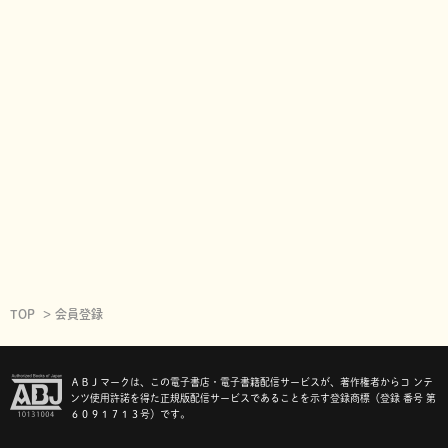
TOP
会員登録
ＡＢＪマークは、この電子書店・電子書籍配信サービスが、著作権者からコ ンテ
ンツ使用許諾を得た正規版配信サービスであることを示す登録商標（登録 番号 第
６０９１７１３号）です。