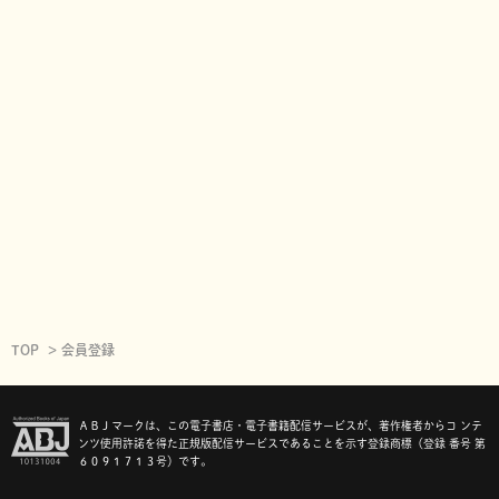
TOP
会員登録
ＡＢＪマークは、この電子書店・電子書籍配信サービスが、著作権者からコ ンテ
ンツ使用許諾を得た正規版配信サービスであることを示す登録商標（登録 番号 第
６０９１７１３号）です。