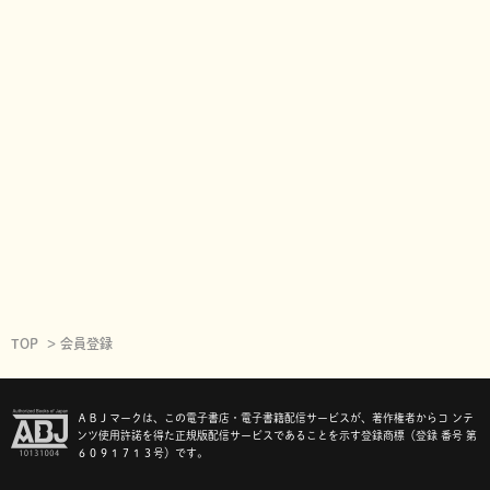
TOP
会員登録
ＡＢＪマークは、この電子書店・電子書籍配信サービスが、著作権者からコ ンテ
ンツ使用許諾を得た正規版配信サービスであることを示す登録商標（登録 番号 第
６０９１７１３号）です。