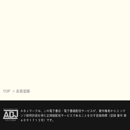
TOP
会員登録
ＡＢＪマークは、この電子書店・電子書籍配信サービスが、著作権者からコ ンテ
ンツ使用許諾を得た正規版配信サービスであることを示す登録商標（登録 番号 第
６０９１７１３号）です。