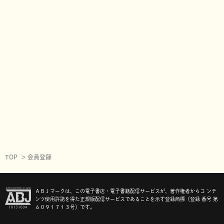
TOP
会員登録
ＡＢＪマークは、この電子書店・電子書籍配信サービスが、著作権者からコ ンテ
ンツ使用許諾を得た正規版配信サービスであることを示す登録商標（登録 番号 第
６０９１７１３号）です。