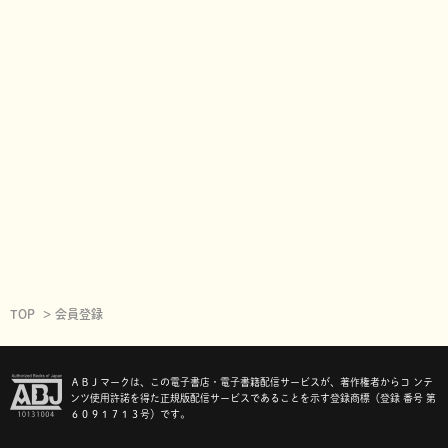
TOP
会員登録
ＡＢＪマークは、この電子書店・電子書籍配信サービスが、著作権者からコ ンテ
ンツ使用許諾を得た正規版配信サービスであることを示す登録商標（登録 番号 第
６０９１７１３号）です。