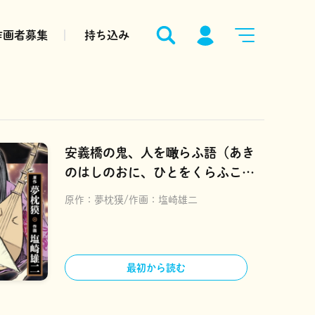
作画者募集
持ち込み
安義橋の鬼、人を噉らふ語（あき
のはしのおに、ひとをくらふこ
と）
原作：
夢枕獏
作画：
塩崎雄二
最初から読む