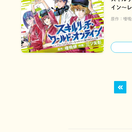
イン～レ
スキルに
原作：
唖鳴