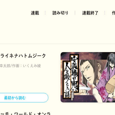
連載
読み切り
連載終了
ライネナハトムジーク
幸太郎
作画：
いくえみ綾
最初から読む
ッチ・ワールド・オンラ