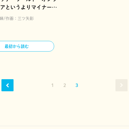
アというよりマイナーな
振り回される僕～
蝉
作画：
三ツ矢彰
最初から読む
1
2
3