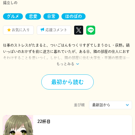
揚立しの
グルメ
恋愛
日常
ほのぼの
お気に入り
応援コメント
仕事のストレスがたまると、ついごはんをつくりすぎてしまうＯＬ・荻野。鍋
いっぱいのおかずを前に途方に暮れていたが、ある日、隣の部屋の住人におす
そわけすることを思いつく。しかし、隣の部屋に住む大学生・平瀬の態度はつ
もっとみる
れなくて…？ お隣同士から始まる食ラブコメディ!!
最初から読む
並び順
22杯目