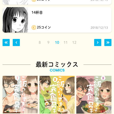
14杯目
25コイン
2018/12/13
8
9
10
11
12
最新コミックス
COMICS