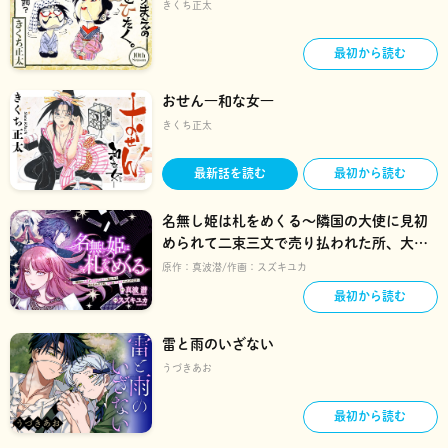
きくち正太
最初から読む
おせん―和な女―
きくち正太
最新話を読む
最初から読む
名無し姫は札をめくる〜隣国の大使に見初
められて二束三文で売り払われた所、大使
は王太子だったようです〜
原作：
真波潜
作画：
スズキユカ
最初から読む
雷と雨のいざない
うづきあお
最初から読む