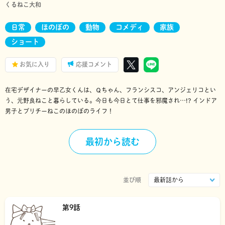
くるねこ大和
日常
ほのぼの
動物
コメディ
家族
ショート
お気に入り
応援コメント
在宅デザイナーの早乙女くんは、Ｑちゃん、フランシスコ、アンジェリコとい
う、元野良ねこと暮らしている。今日も今日とて仕事を邪魔され…!? インドア
男子とプリチーねこのほのぼのライフ！
最初から読む
並び順
第9話