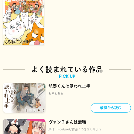
よく読まれている作品
PICK UP
旭野くんは誘われ上手
もりとおる
最初から読む
ヴァン子さんは無職
原作：
Rootport
作画：
つきぼしりょう