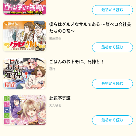
最初から読む
僕らはグルメなサルである ～腹ペコ会社員
たちの日常～
佐藤修弘
最初から読む
ごはんのおトモに、死神と！
寝路
最初から読む
此花亭奇譚
天乃咲哉
最初から読む