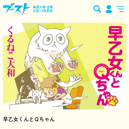
毎週火曜•金曜
お昼12時更新
早乙女くんとＱちゃん